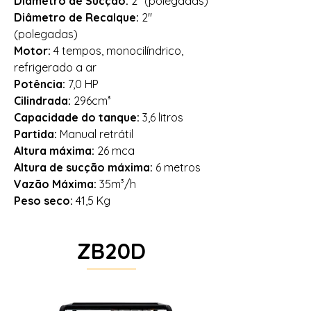
Diâmetro de Sucção:
2" (polegadas)
Diâmetro de Recalque:
2"
(polegadas)
Motor:
4 tempos, monocilíndrico,
refrigerado a ar
Potência:
7,0 HP
Cilindrada:
296cm³
Capacidade do tanque:
3,6 litros
Partida:
Manual retrátil
Altura máxima:
26 mca
Altura de sucção máxima:
6 metros
Vazão Máxima:
35m³/h
Peso seco:
41,5 Kg
ZB20D