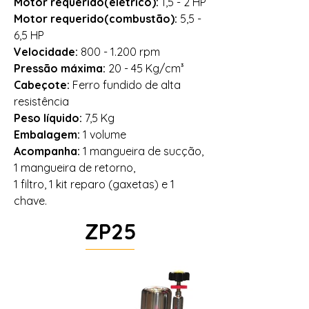
Motor requerido(elétrico):
1,5 - 2 HP
Motor requerido(combustão):
5,5 -
6,5 HP
Velocidade:
800 - 1.200
rpm
Pressão máxima:
20 - 45 Kg/cm³
Cabeçote:
Ferro fundido de alta
resistência
Peso líquido:
7,5 Kg
Embalagem:
1 volume
Acompanha:
1 mangueira de sucção,
1 mangueira de retorno,
1 filtro, 1 kit reparo (gaxetas) e 1
chave.
ZP25