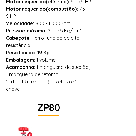
Motor requerido(elétrico):
5 - 7,5 HP
Motor requerido(combustão):
7,5 -
9 HP
Velocidade:
800 - 1.000
rpm
Pressão máxima:
20 - 45 Kg/cm³
Cabeçote:
Ferro fundido de alta
resistência
Peso líquido: 19 Kg
Embalagem:
1 volume
Acompanha:
1 mangueira de sucção,
1 mangueira de retorno,
1 filtro, 1 kit reparo (gaxetas) e 1
chave.
ZP80