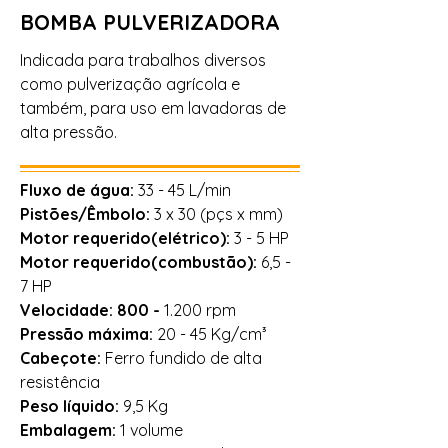
BOMBA PULVERIZADORA
Indicada para trabalhos diversos
como pulverização agrícola
e
também, para uso em lavadoras de
alta pressão.
Fluxo de água:
33 - 45 L/min
Pistões/Êmbolo:
3 x 30 (pçs x mm)
Motor requerido(elétrico):
3 - 5 HP
Motor requerido(combustão):
6,5 -
7 HP
Velocidade: 800 -
1.200 rpm
Pressão máxima:
20 - 45 Kg/cm³
Cabeçote:
Ferro fundido de alta
resistência
Peso líquido:
9,5 Kg
Embalagem:
1 volume